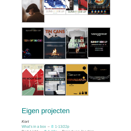
Eigen projecten
Kort
What’s in a box
–
📄
1-13/22p