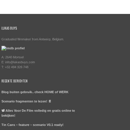
LUKAS BUYS
Graduated filmmaker from Antwerp, Belgium.
A: 2640 Mortsel
E: info@lukasbuys.com
T: +32 494 326 748
RECENTE BERICHTEN
Blog buiten gebruik.. check HOME of WERK
Scenario fragmenten te lezen! 📄
📽️ Alles Voor De Film volledig en gratis online te
bekijken!
Tin Cans – feature – scenario V0.1 ready!