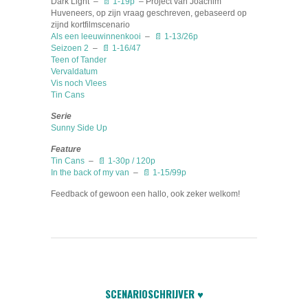
Dark Light –
📄
1-19p
– Project van Joachim
Huveneers, op zijn vraag geschreven, gebaseerd op
zijnd kortfilmscenario
Als een leeuwinnenkooi
–
📄 1-13/26p
Seizoen 2
–
📄 1-16/47
Teen of Tander
Vervaldatum
Vis noch Vlees
Tin Cans
Serie
Sunny Side Up
Feature
Tin Cans
–
📄 1-30p / 120p
In the back of my van
–
📄 1-15/99p
Feedback of gewoon een hallo, ook zeker welkom!
SCENARIOSCHRIJVER ♥