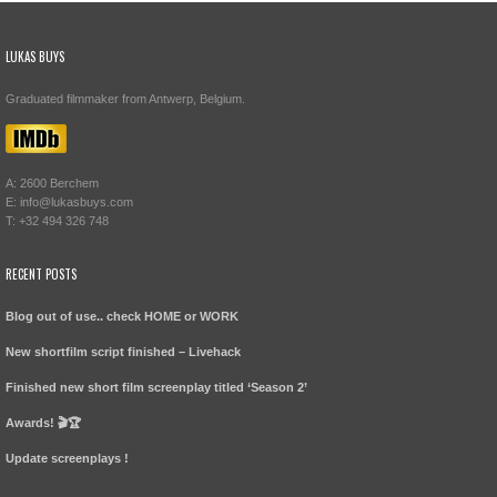
LUKAS BUYS
Graduated filmmaker from Antwerp, Belgium.
A: 2600 Berchem
E: info@lukasbuys.com
T: +32 494 326 748
RECENT POSTS
Blog out of use.. check HOME or WORK
New shortfilm script finished – Livehack
Finished new short film screenplay titled ‘Season 2’
Awards! 🎬🏆
Update screenplays !