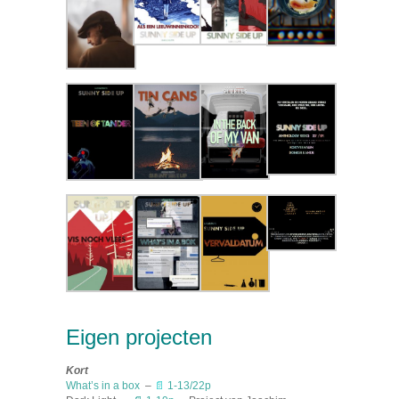
Eigen projecten
Kort
What’s in a box
–
📄
1-13/22p