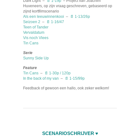
Dark Light –
📄
1-19p
– Project van Joachim
Huveneers, op zijn vraag geschreven, gebaseerd op
zijnd kortfilmscenario
Als een leeuwinnenkooi
–
📄 1-13/26p
Seizoen 2
–
📄 1-16/47
Teen of Tander
Vervaldatum
Vis noch Vlees
Tin Cans
Serie
Sunny Side Up
Feature
Tin Cans
–
📄 1-30p / 120p
In the back of my van
–
📄 1-15/99p
Feedback of gewoon een hallo, ook zeker welkom!
SCENARIOSCHRIJVER ♥