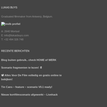
LUKAS BUYS
Graduated filmmaker from Antwerp, Belgium.
A: 2640 Mortsel
E: info@lukasbuys.com
T: +32 494 326 748
RECENTE BERICHTEN
Blog buiten gebruik.. check HOME of WERK
Scenario fragmenten te lezen! 📄
📽️ Alles Voor De Film volledig en gratis online te
bekijken!
Tin Cans – feature – scenario V0.1 ready!
Nieuw kortfilmscenario afgewerkt – Livehack